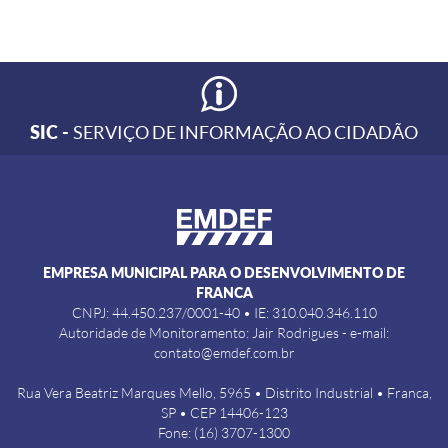
SIC -
SERVIÇO DE INFORMAÇÃO AO CIDADÃO
EMPRESA MUNICIPAL PARA O DESENVOLVIMENTO DE
FRANCA
CNPJ: 44.450.237/0001-40 • IE: 310.040.346.110
Autoridade de Monitoramento: Jair Rodrigues - e-mail:
contato@emdef.com.br
Rua Vera Beatriz Marques Mello, 5965 • Distrito Industrial • Franca,
SP • CEP 14406-123
Fone: (16) 3707-1300