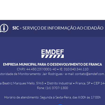
SIC -
SERVIÇO DE INFORMAÇÃO AO CIDADÃO
EMPRESA MUNICIPAL PARA O DESENVOLVIMENTO DE FRANCA
CNPJ: 44.450.237/0001-40 • IE: 310.040.346.110
toridade de Monitoramento: Jair Rodrigues - e-mail: contato@emdef.com
a Beatriz Marques Mello, 5965 • Distrito Industrial • Franca, SP • CEP 1
Fone: (16) 3707-1300
Horário de atendimento: Segunda à Sexta-Feira, das 8:00h às 17:00h