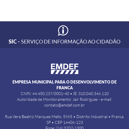
SIC -
SERVIÇO DE INFORMAÇÃO AO CIDADÃO
EMPRESA MUNICIPAL PARA O DESENVOLVIMENTO DE
FRANCA
CNPJ: 44.450.237/0001-40 • IE: 310.040.346.110
Autoridade de Monitoramento: Jair Rodrigues - e-mail:
contato@emdef.com.br
Rua Vera Beatriz Marques Mello, 5965 • Distrito Industrial • Franca,
SP • CEP 14406-123
Fone: (16) 3707-1300