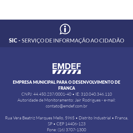
SIC -
SERVIÇO DE INFORMAÇÃO AO CIDADÃO
EMPRESA MUNICIPAL PARA O DESENVOLVIMENTO DE
FRANCA
CNPJ: 44.450.237/0001-40 • IE: 310.040.346.110
Autoridade de Monitoramento: Jair Rodrigues - e-mail:
contato@emdef.com.br
Rua Vera Beatriz Marques Mello, 5965 • Distrito Industrial • Franca,
SP • CEP 14406-123
Fone: (16) 3707-1300